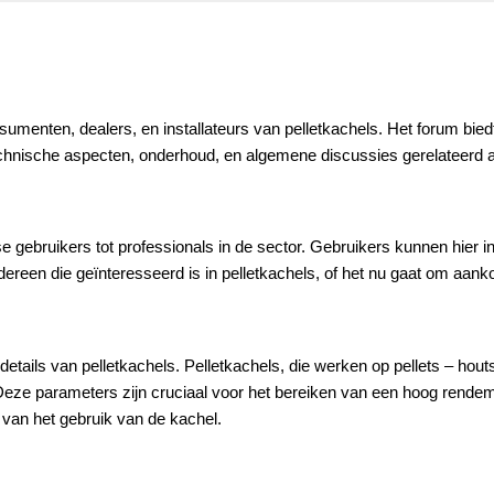
nsumenten, dealers, en installateurs van pelletkachels. Het forum bie
hnische aspecten, onderhoud, en algemene discussies gerelateerd aa
 gebruikers tot professionals in de sector. Gebruikers kunnen hier inf
reen die geïnteresseerd is in pelletkachels, of het nu gaat om aankoop
etails van pelletkachels. Pelletkachels, die werken op pellets – hout
ze parameters zijn cruciaal voor het bereiken van een hoog rendemen
 van het gebruik van de kachel.