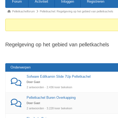
Forum
Activiteit
Inloggen
Registreren
Pelletkachelforum
Pelletkachel: Regelgeving op het gebied van pelletkachels
Regelgeving op het gebied van pelletkachels
Onderwerpen
Sofware Edilkamin Slide 7Up Pelletkachel
Door Gast
2 antwoorden · 2.436 keer bekeken
Pelletkachel Buren Overkapping
Door Gast
2 antwoorden · 3.228 keer bekeken