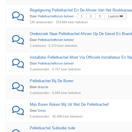
Regelgeving Pelletkachel En De Afvoer Van Het Rookkanaa
Door
Pelletkachelforum beheer
·
1
2
3
Laatste
145 antwoorden · 153.684 keer bekeken
Onderzoek Naar Pelletkachel Afvoer Op De Gevel En Bran
Door
Pelletkachelforum beheer
1 antwoord · 5.373 keer bekeken
Installatie Pelletkachel Moet Via Officiele Installateur En N
Door
Pelletkachelforum beheer
0 antwoorden · 6.757 keer bekeken
Pelletkachel Bij De Buren
Door
drazzie
3 antwoorden · 6.656 keer bekeken
Mijn Buren Roken Mij Uit Met De Pelletkachel!
Door
Gerjo
9 antwoorden · 45.498 keer bekeken
Pelletkachel Subsidie Isde