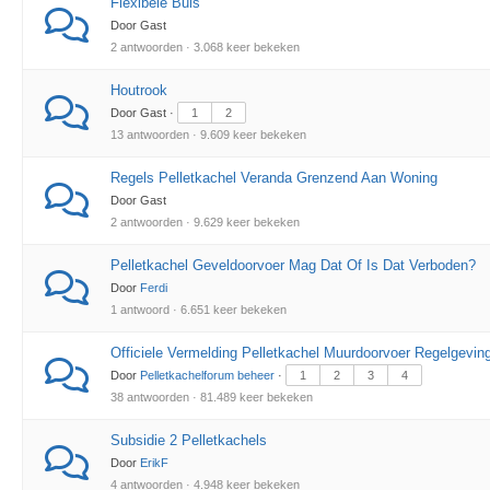
Flexibele Buis
Door Gast
2 antwoorden · 3.068 keer bekeken
Houtrook
Door Gast ·
1
2
13 antwoorden · 9.609 keer bekeken
Regels Pelletkachel Veranda Grenzend Aan Woning
Door Gast
2 antwoorden · 9.629 keer bekeken
Pelletkachel Geveldoorvoer Mag Dat Of Is Dat Verboden?
Door
Ferdi
1 antwoord · 6.651 keer bekeken
Officiele Vermelding Pelletkachel Muurdoorvoer Regelgevin
Door
Pelletkachelforum beheer
·
1
2
3
4
38 antwoorden · 81.489 keer bekeken
Subsidie 2 Pelletkachels
Door
ErikF
4 antwoorden · 4.948 keer bekeken