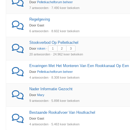
Door
Pelletkachelforum beheer
7 antwoorden · 7.490 keer bekeken
Regelgeving
Door Gast
6 antwoorden · 8.602 keer bekeken
Stookverbod Op Pelletkachel
Door
roken
·
1
2
3
20 antwoorden · 24.962 keer bekeken
Ervaringen Met Het Monteren Van Een Rookkanaal Op Een 
Door
Pelletkachelforum beheer
4 antwoorden · 8.308 keer bekeken
Nader Informatie Gezocht
Door
Mary
9 antwoorden · 5.898 keer bekeken
Bestaande Rookafvoer Van Houtkachel
Door Gast
4 antwoorden · 5.463 keer bekeken