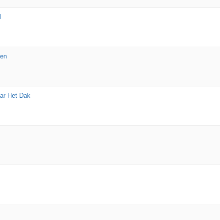
l
den
aar Het Dak