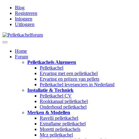
Blog
Registreren
Inloggen
Uitloggen
Home
Forum
Pelletkachels Algemeen
Pelletkachel
Ervaring met een pelletkachel
Ervaring en prijzen van pellets
Pelletkachel leveranciers in Nederland
Installatie & Techniek
Pelletkachel CV
Rookkanaal pelletkachel
Onderhoud pelletkachel
Merken & Modellen
Ravelli pelletkachel
Extraflame pelletkachel
Moretti pelletkachels
Mcz pelletkachel