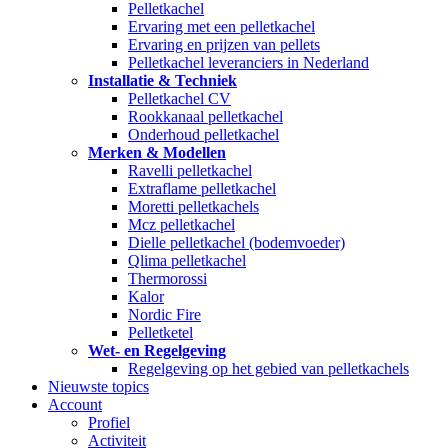
Pelletkachel
Ervaring met een pelletkachel
Ervaring en prijzen van pellets
Pelletkachel leveranciers in Nederland
Installatie & Techniek
Pelletkachel CV
Rookkanaal pelletkachel
Onderhoud pelletkachel
Merken & Modellen
Ravelli pelletkachel
Extraflame pelletkachel
Moretti pelletkachels
Mcz pelletkachel
Dielle pelletkachel (bodemvoeder)
Qlima pelletkachel
Thermorossi
Kalor
Nordic Fire
Pelletketel
Wet- en Regelgeving
Regelgeving op het gebied van pelletkachels
Nieuwste topics
Account
Profiel
Activiteit