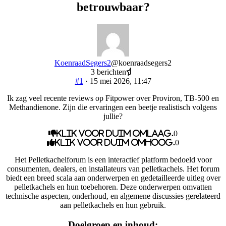
betrouwbaar?
KoenraadSegers2
@koenraadsegers2
3 berichten
#1
· 15 mei 2026, 11:47
Ik zag veel recente reviews op Fitpower over Proviron, TB-500 en
Methandienone. Zijn die ervaringen een beetje realistisch volgens
jullie?
Klik voor duim omlaag.
0
Klik voor duim omhoog.
0
Het Pelletkachelforum is een interactief platform bedoeld voor
consumenten, dealers, en installateurs van pelletkachels. Het forum
biedt een breed scala aan onderwerpen en gedetailleerde uitleg over
pelletkachels en hun toebehoren. Deze onderwerpen omvatten
technische aspecten, onderhoud, en algemene discussies gerelateerd
aan pelletkachels en hun gebruik.
Doelgroep en inhoud: