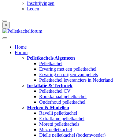
Inschrijvingen
Leden
×
Home
Forum
Pelletkachels Algemeen
Pelletkachel
Ervaring met een pelletkachel
Ervaring en prijzen van pellets
Pelletkachel leveranciers in Nederland
Installatie & Techniek
Pelletkachel CV
Rookkanaal pelletkachel
Onderhoud pelletkachel
Merken & Modellen
Ravelli pelletkachel
Extraflame pelletkachel
Moretti pelletkachels
Mcz pelletkachel
Dielle pelletkachel (bodemvoeder)