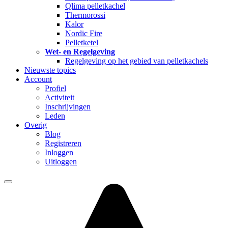
Qlima pelletkachel
Thermorossi
Kalor
Nordic Fire
Pelletketel
Wet- en Regelgeving
Regelgeving op het gebied van pelletkachels
Nieuwste topics
Account
Profiel
Activiteit
Inschrijvingen
Leden
Overig
Blog
Registreren
Inloggen
Uitloggen