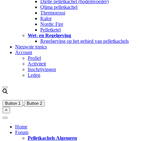
Dielle pelletkachel (bodemvoeder)
Qlima pelletkachel
Thermorossi
Kalor
Nordic Fire
Pelletketel
Wet- en Regelgeving
Regelgeving op het gebied van pelletkachels
Nieuwste topics
Account
Profiel
Activiteit
Inschrijvingen
Leden
Button 1
Button 2
×
Home
Forum
Pelletkachels Algemeen