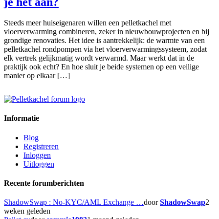
je het aan?
Steeds meer huiseigenaren willen een pelletkachel met
vloerverwarming combineren, zeker in nieuwbouwprojecten en bij
grondige renovaties. Het idee is aantrekkelijk: de warmte van een
pelletkachel rondpompen via het vloerverwarmingssysteem, zodat
elk vertrek gelijkmatig wordt verwarmd. Maar werkt dat in de
praktijk ook echt? En hoe sluit je beide systemen op een veilige
manier op elkaar […]
Informatie
Blog
Registreren
Inloggen
Uitloggen
Recente forumberichten
ShadowSwap : No-KYC/AML Exchange …
door
ShadowSwap
2
weken geleden