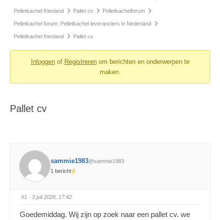
Pelletkachel friesland
Pallet cv
Pelletkachelforum
Pelletkachel forum: Pelletkachel leveranciers in Nederland
Pelletkachel friesland
Pallet cv
Inloggen
of
Registreren
om berichten en onderwerpen te
maken.
Pallet cv
sammie1983
@sammie1983
1 bericht
#1
· 3 juli 2026, 17:42
Goedemiddag. Wij zijn op zoek naar een pallet cv. we