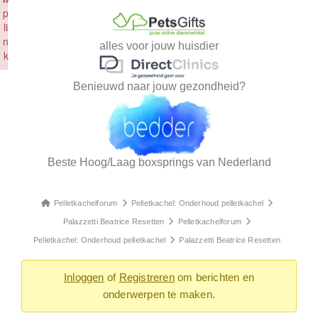
p
li
n
alles voor jouw huisdier
k
Failed to initialize plugin: wplink
Benieuwd naar jouw gezondheid?
Beste Hoog/Laag boxsprings van Nederland
Pelletkachelforum
Pelletkachel: Onderhoud pelletkachel
Palazzetti Beatrice Resetten
Pelletkachelforum
Pelletkachel: Onderhoud pelletkachel
Palazzetti Beatrice Resetten
Inloggen
of
Registreren
om berichten en
onderwerpen te maken.