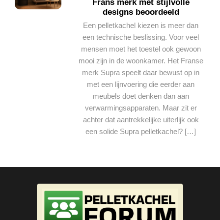
Frans merk met stijlvolle
designs beoordeeld
Een pelletkachel kiezen is meer dan
een technische beslissing. Voor veel
mensen moet het toestel ook gewoon
mooi zijn in de woonkamer. Het Franse
merk Supra speelt daar bewust op in
met een lijnvoering die eerder aan
meubels doet denken dan aan
verwarmingsapparaten. Maar zit er
achter dat aantrekkelijke uiterlijk ook
een solide Supra pelletkachel? […]