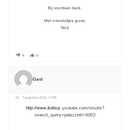
Bij voorbaat dank.
Met vriendelijke groet,
Nick
0
0
Gast
#2
· 7 augustus 2021, 17:08
http://www.&nbsp
; youtube.com/results?
search_query=palazzetti+A002