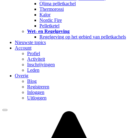
Qlima pelletkachel
Thermorossi
Kalor
Nordic Fire
Pelletketel
Wet- en Regelgeving
Regelgeving op het gebied van pelletkachels
Nieuwste topics
Account
Profiel
Activiteit
Inschrijvingen
Leden
Overig
Blog
Registreren
Inloggen
Uitloggen