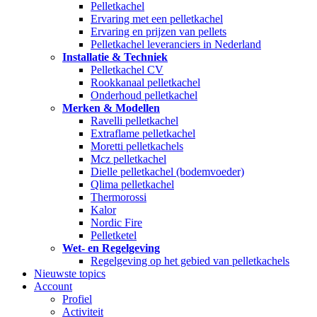
Pelletkachel
Ervaring met een pelletkachel
Ervaring en prijzen van pellets
Pelletkachel leveranciers in Nederland
Installatie & Techniek
Pelletkachel CV
Rookkanaal pelletkachel
Onderhoud pelletkachel
Merken & Modellen
Ravelli pelletkachel
Extraflame pelletkachel
Moretti pelletkachels
Mcz pelletkachel
Dielle pelletkachel (bodemvoeder)
Qlima pelletkachel
Thermorossi
Kalor
Nordic Fire
Pelletketel
Wet- en Regelgeving
Regelgeving op het gebied van pelletkachels
Nieuwste topics
Account
Profiel
Activiteit