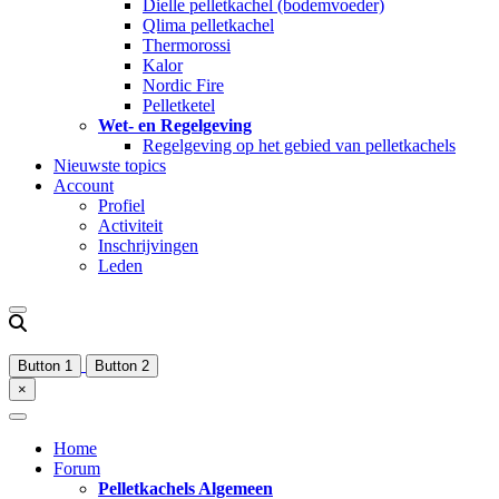
Dielle pelletkachel (bodemvoeder)
Qlima pelletkachel
Thermorossi
Kalor
Nordic Fire
Pelletketel
Wet- en Regelgeving
Regelgeving op het gebied van pelletkachels
Nieuwste topics
Account
Profiel
Activiteit
Inschrijvingen
Leden
Button 1
Button 2
×
Home
Forum
Pelletkachels Algemeen