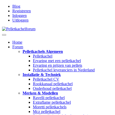
Blog
Registreren
Inloggen
Uitloggen
Home
Forum
Pelletkachels Algemeen
Pelletkachel
Ervaring met een pelletkachel
Ervaring en prijzen van pellets
Pelletkachel leveranciers in Nederland
Installatie & Techniek
Pelletkachel CV
Rookkanaal pelletkachel
Onderhoud pelletkachel
Merken & Modellen
Ravelli pelletkachel
Extraflame pelletkachel
Moretti pelletkachels
Mcz pelletkachel