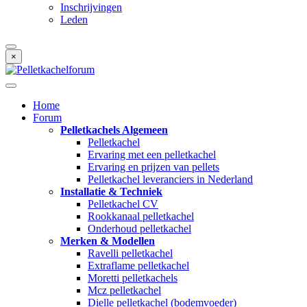
Inschrijvingen
Leden
×
Home
Forum
Pelletkachels Algemeen
Pelletkachel
Ervaring met een pelletkachel
Ervaring en prijzen van pellets
Pelletkachel leveranciers in Nederland
Installatie & Techniek
Pelletkachel CV
Rookkanaal pelletkachel
Onderhoud pelletkachel
Merken & Modellen
Ravelli pelletkachel
Extraflame pelletkachel
Moretti pelletkachels
Mcz pelletkachel
Dielle pelletkachel (bodemvoeder)