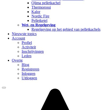
Qlima pelletkachel
Thermorossi
Kalor
Nordic Fire
Pelletketel
Wet- en Regelgeving
Regelgeving op het gebied van pelletkachels
Nieuwste topics
Account
Profiel
Activiteit
Inschrijvingen
Leden
Overig
Blog
Registreren
Inloggen
Uitloggen