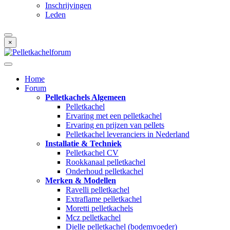
Inschrijvingen
Leden
×
Home
Forum
Pelletkachels Algemeen
Pelletkachel
Ervaring met een pelletkachel
Ervaring en prijzen van pellets
Pelletkachel leveranciers in Nederland
Installatie & Techniek
Pelletkachel CV
Rookkanaal pelletkachel
Onderhoud pelletkachel
Merken & Modellen
Ravelli pelletkachel
Extraflame pelletkachel
Moretti pelletkachels
Mcz pelletkachel
Dielle pelletkachel (bodemvoeder)