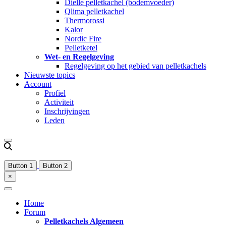
Dielle pelletkachel (bodemvoeder)
Qlima pelletkachel
Thermorossi
Kalor
Nordic Fire
Pelletketel
Wet- en Regelgeving
Regelgeving op het gebied van pelletkachels
Nieuwste topics
Account
Profiel
Activiteit
Inschrijvingen
Leden
Button 1
Button 2
×
Home
Forum
Pelletkachels Algemeen