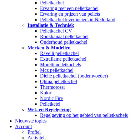
Pelletkachel
Ervaring met een pelletkachel
Ervaring en prijzen van pellets
Pelletkachel leveranciers in Nederland
Installatie & Techniek
Pelletkachel CV
Rookkanaal pelletkachel
Onderhoud pelletkachel
Merken & Modellen
Ravelli pelletkachel
Extraflame pelletkachel
Moretti pelletkachels
Mcz pelletkachel
Dielle pelletkachel (bodemvoeder)
Qlima pelletkachel
Thermorossi
Kalor
Nordic Fire
Pelletketel
Wet- en Regelgeving
Regelgeving op het gebied van pelletkachels
Nieuwste topics
Account
Profiel
Activiteit