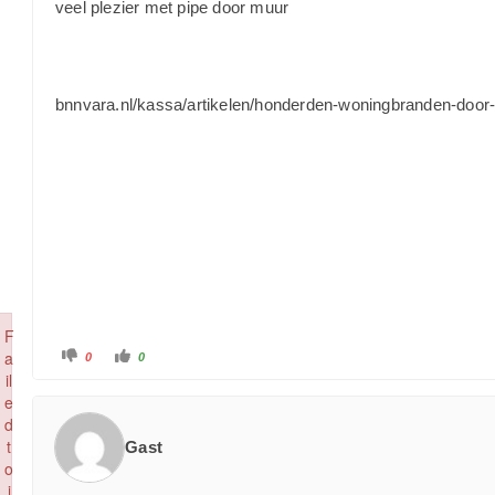
veel plezier met pipe door muur
bnnvara.nl/kassa/artikelen/honderden-woningbranden-door-
×
F
a
0
0
il
e
d
t
Gast
o
i