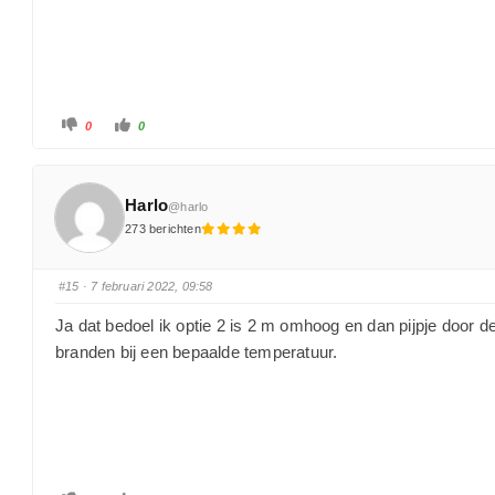
0
0
Harlo
@harlo
273 berichten
#15
· 7 februari 2022, 09:58
Ja dat bedoel ik optie 2 is 2 m omhoog en dan pijpje door
branden bij een bepaalde temperatuur.