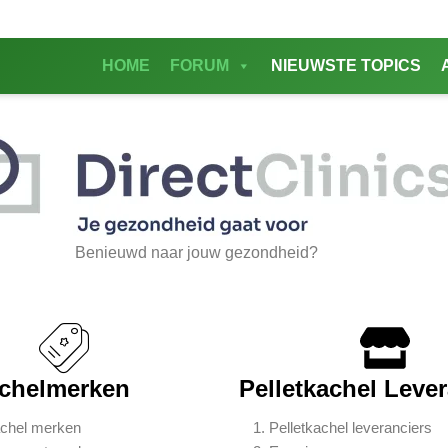
HOME
FORUM
NIEUWSTE TOPICS
Benieuwd naar jouw gezondheid?
achelmerken
Pelletkachel Leve
achel merken
Pelletkachel leveranciers