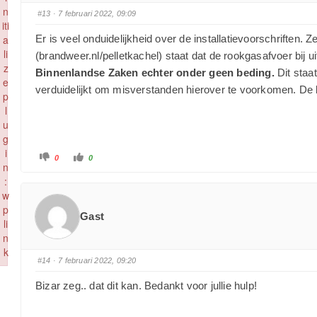
n
#13
· 7 februari 2022, 09:09
iti
a
Er is veel onduidelijkheid over de installatievoorschriften.
li
(brandweer.nl/pelletkachel) staat dat de rookgasafvoer bi
z
Binnenlandse Zaken echter onder geen beding.
Dit staa
e
verduidelijkt om misverstanden hierover te voorkomen. De b
p
l
u
g
i
0
0
n
:
w
p
Gast
li
n
k
#14
· 7 februari 2022, 09:20
Failed to initialize plugin: wplink
Bizar zeg.. dat dit kan. Bedankt voor jullie hulp!