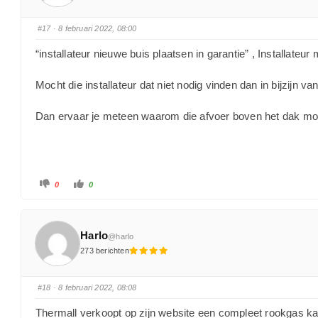
#17
· 8 februari 2022, 08:00
“
installateur nieuwe buis plaatsen in garantie” , Installat
Mocht die installateur dat niet nodig vinden dan in bijzijn v
Dan ervaar je meteen waarom die afvoer boven het dak mo
0
0
Harlo
@harlo
273 berichten
#18
· 8 februari 2022, 08:08
Thermall verkoopt op zijn website een compleet rookgas ka