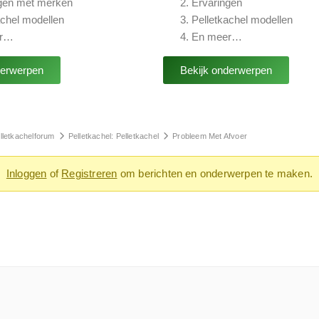
gen met merken
Ervaringen
achel modellen
Pelletkachel modellen
er…
En meer…
derwerpen
Bekijk onderwerpen
lletkachelforum
Pelletkachel: Pelletkachel
Probleem Met Afvoer
Inloggen
of
Registreren
om berichten en onderwerpen te maken.