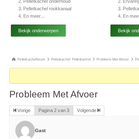
Pelletkachel onderhoud
Ervarin
Pelletkachel rookkanaal
Pelletk
En meer…
En me
Bekijk onderwerpen
Bekijk on
Pelletkachelforum
Pelletkachel: Pelletkachel
Probleem Met Afvoer
Pe
Probleem Met Afvoer
Vorige
Pagina 2 van 3
Volgende
Gast