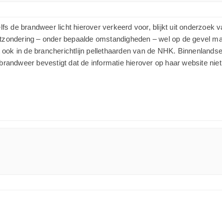
 Zelfs de brandweer licht hierover verkeerd voor, blijkt uit onderzo
j uitzondering – onder bepaalde omstandigheden – wel op de gevel 
t ook in de brancherichtlijn pellethaarden van de NHK. Binnenland
randweer bevestigt dat de informatie hierover op haar website niet 