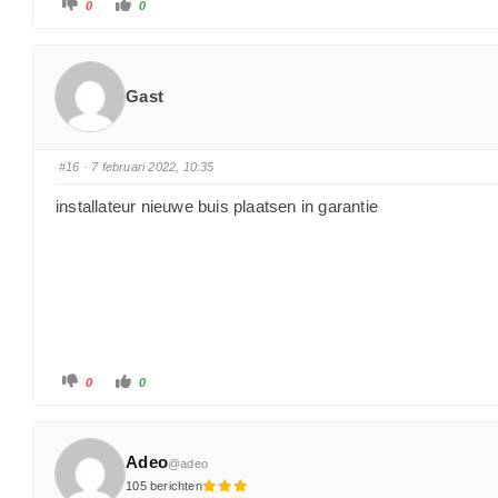
0
0
Gast
#16
· 7 februari 2022, 10:35
installateur nieuwe buis plaatsen in garantie
0
0
Adeo
@adeo
105 berichten