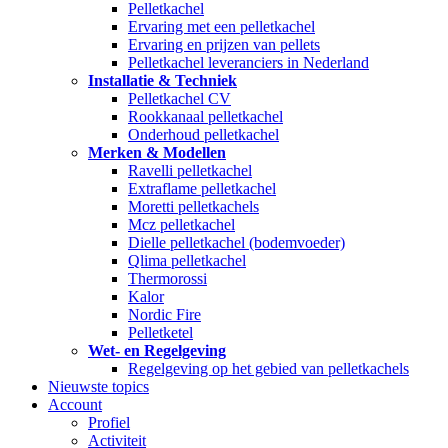
Pelletkachel
Ervaring met een pelletkachel
Ervaring en prijzen van pellets
Pelletkachel leveranciers in Nederland
Installatie & Techniek
Pelletkachel CV
Rookkanaal pelletkachel
Onderhoud pelletkachel
Merken & Modellen
Ravelli pelletkachel
Extraflame pelletkachel
Moretti pelletkachels
Mcz pelletkachel
Dielle pelletkachel (bodemvoeder)
Qlima pelletkachel
Thermorossi
Kalor
Nordic Fire
Pelletketel
Wet- en Regelgeving
Regelgeving op het gebied van pelletkachels
Nieuwste topics
Account
Profiel
Activiteit