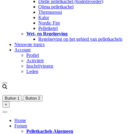
Dielle pelletkachel (bodemvoeder)
Qlima pelletkachel
Thermorossi
Kalor
Nordic Fire
Pelletketel
Wet- en Regelgeving
Regelgeving op het gebied van pelletkachels
Nieuwste topics
Account
Profiel
Activiteit
Inschrijvingen
Leden
Button 1
Button 2
×
Home
Forum
Pelletkachels Algemeen