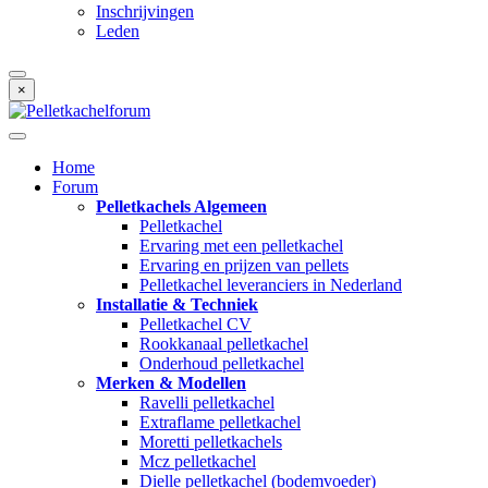
Inschrijvingen
Leden
×
Home
Forum
Pelletkachels Algemeen
Pelletkachel
Ervaring met een pelletkachel
Ervaring en prijzen van pellets
Pelletkachel leveranciers in Nederland
Installatie & Techniek
Pelletkachel CV
Rookkanaal pelletkachel
Onderhoud pelletkachel
Merken & Modellen
Ravelli pelletkachel
Extraflame pelletkachel
Moretti pelletkachels
Mcz pelletkachel
Dielle pelletkachel (bodemvoeder)