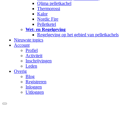
Qlima pelletkachel
Thermorossi
Kalor
Nordic Fire
Pelletketel
Wet- en Regelgeving
Regelgeving op het gebied van pelletkachels
Nieuwste topics
Account
Profiel
Activiteit
Inschrijvingen
Leden
Overig
Blog
Registreren
Inloggen
Uitloggen