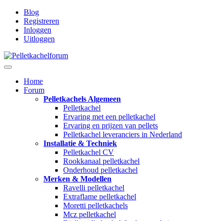
Blog
Registreren
Inloggen
Uitloggen
Home
Forum
Pelletkachels Algemeen
Pelletkachel
Ervaring met een pelletkachel
Ervaring en prijzen van pellets
Pelletkachel leveranciers in Nederland
Installatie & Techniek
Pelletkachel CV
Rookkanaal pelletkachel
Onderhoud pelletkachel
Merken & Modellen
Ravelli pelletkachel
Extraflame pelletkachel
Moretti pelletkachels
Mcz pelletkachel