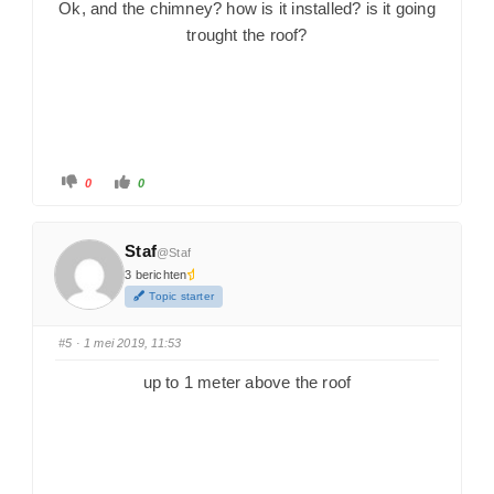
Ok, and the chimney? how is it installed? is it going
trought the roof?
0
0
Staf
@Staf
3 berichten
Topic starter
#5
· 1 mei 2019, 11:53
up to 1 meter above the roof