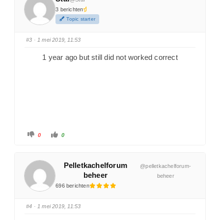
3 berichten
Topic starter
#3
· 1 mei 2019, 11:53
1 year ago but still did not worked correct
0
0
Pelletkachelforum
@pelletkachelforum-
beheer
beheer
696 berichten
#4
· 1 mei 2019, 11:53