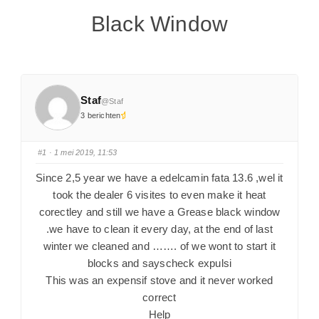
Black Window
Staf
@Staf
3 berichten
#1
· 1 mei 2019, 11:53
Since 2,5 year we have a edelcamin fata 13.6 ,wel it
took the dealer 6 visites to even make it heat
corectley and still we have a Grease black window
.we have to clean it every day, at the end of last
winter we cleaned and ……. of we wont to start it
blocks and sayscheck expulsi
This was an expensif stove and it never worked
correct
Help