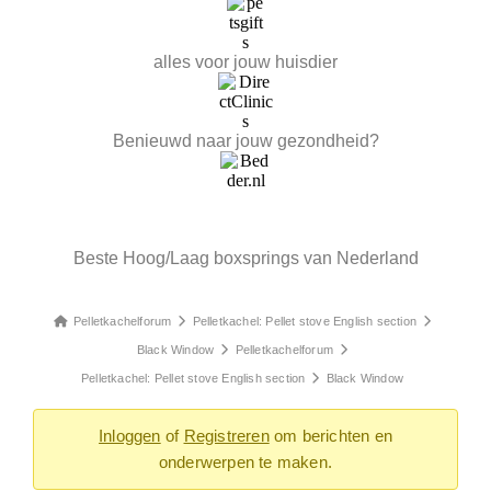
alles voor jouw huisdier
Benieuwd naar jouw gezondheid?
Beste Hoog/Laag boxsprings van Nederland
Pelletkachelforum
Pelletkachel: Pellet stove English section
Black Window
Pelletkachelforum
Pelletkachel: Pellet stove English section
Black Window
Inloggen
of
Registreren
om berichten en
onderwerpen te maken.