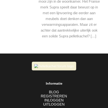
mooi zijn in de woonkamer. Het Franse
merk Supra speelt daar bewust op in
met een lijnvoering die eerder aan
meubels doet denken dan aan
verwarmingsapparaten. Maar zit er
achter dat aantrekkelijke uiterlijk ook
een solide Supra pelletkachel? […]
Informatie
BLOG
REGISTREREN
INLOGGEN
UITLOGGEN