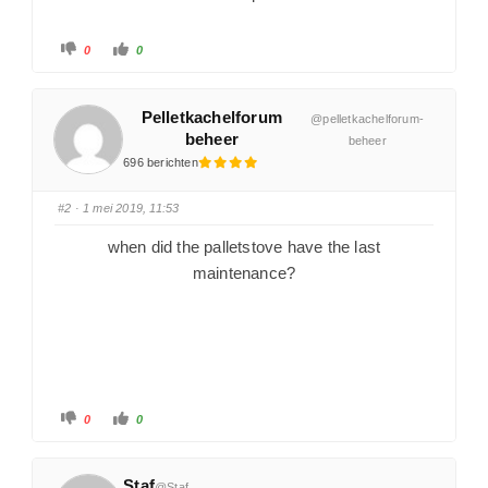
0
0
Pelletkachelforum
@pelletkachelforum-
beheer
beheer
696 berichten
#2
· 1 mei 2019, 11:53
when did the palletstove have the last
maintenance?
0
0
Staf
@Staf