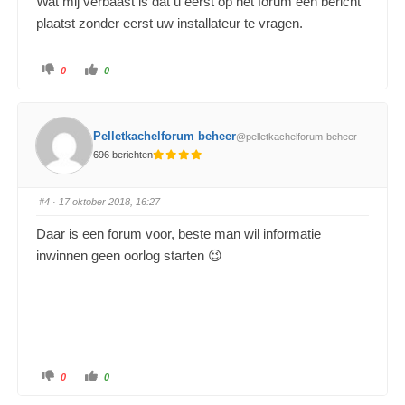
Wat mij verbaast is dat u eerst op het forum een bericht
plaatst zonder eerst uw installateur te vragen.
0
0
Pelletkachelforum beheer
@pelletkachelforum-beheer
696 berichten
#4
· 17 oktober 2018, 16:27
Daar is een forum voor, beste man wil informatie
inwinnen geen oorlog starten 😉
0
0