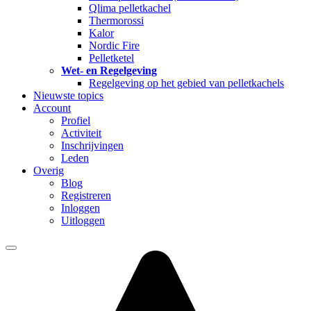
Qlima pelletkachel
Thermorossi
Kalor
Nordic Fire
Pelletketel
Wet- en Regelgeving
Regelgeving op het gebied van pelletkachels
Nieuwste topics
Account
Profiel
Activiteit
Inschrijvingen
Leden
Overig
Blog
Registreren
Inloggen
Uitloggen