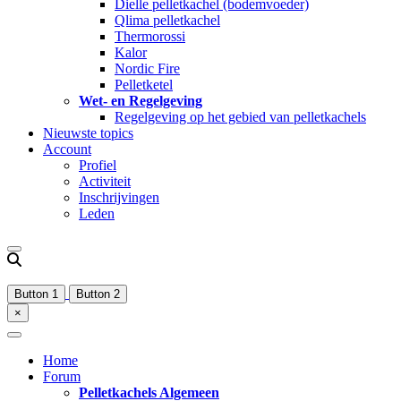
Dielle pelletkachel (bodemvoeder)
Qlima pelletkachel
Thermorossi
Kalor
Nordic Fire
Pelletketel
Wet- en Regelgeving
Regelgeving op het gebied van pelletkachels
Nieuwste topics
Account
Profiel
Activiteit
Inschrijvingen
Leden
Button 1
Button 2
×
Home
Forum
Pelletkachels Algemeen