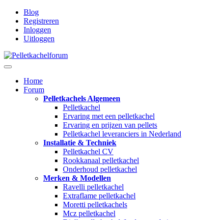
Blog
Registreren
Inloggen
Uitloggen
Home
Forum
Pelletkachels Algemeen
Pelletkachel
Ervaring met een pelletkachel
Ervaring en prijzen van pellets
Pelletkachel leveranciers in Nederland
Installatie & Techniek
Pelletkachel CV
Rookkanaal pelletkachel
Onderhoud pelletkachel
Merken & Modellen
Ravelli pelletkachel
Extraflame pelletkachel
Moretti pelletkachels
Mcz pelletkachel