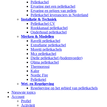
Pelletkachel
Ervaring met een pelletkachel
Ervaring en prijzen van pellets
Pelletkachel leveranciers in Nederland
Installatie & Techniek
Pelletkachel CV
Rookkanaal pelletkachel
Onderhoud pelletkachel
Merken & Modellen
Ravelli pelletkachel
Extraflame pelletkachel
Moretti pelletkachels
Mcz pelletkachel
Dielle pelletkachel (bodemvoeder)
Qlima pelletkachel
Thermorossi
Kalor
Nordic Fire
Pelletketel
Wet- en Regelgeving
Regelgeving op het gebied van pelletkachels
Nieuwste topics
Account
Profiel
Activiteit