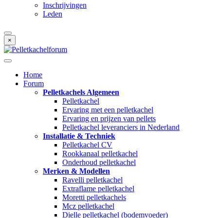
Inschrijvingen
Leden
×
Home
Forum
Pelletkachels Algemeen
Pelletkachel
Ervaring met een pelletkachel
Ervaring en prijzen van pellets
Pelletkachel leveranciers in Nederland
Installatie & Techniek
Pelletkachel CV
Rookkanaal pelletkachel
Onderhoud pelletkachel
Merken & Modellen
Ravelli pelletkachel
Extraflame pelletkachel
Moretti pelletkachels
Mcz pelletkachel
Dielle pelletkachel (bodemvoeder)