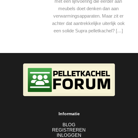
met een lijnvoering die eerder aan
meubels doet denken dan aan
verwarmingsapparaten. Maar zit er
achter dat aantrekkelijke uiterlijk ook
een solide Supra pelletkachel? […]
Informatie
BLOG
REGISTREREN
INLOGGEN