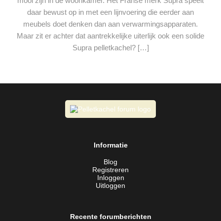
mooi zijn in de woonkamer. Het Franse merk Supra speelt
daar bewust op in met een lijnvoering die eerder aan
meubels doet denken dan aan verwarmingsapparaten.
Maar zit er achter dat aantrekkelijke uiterlijk ook een solide
Supra pelletkachel? […]
Informatie
Blog
Registreren
Inloggen
Uitloggen
Recente forumberichten