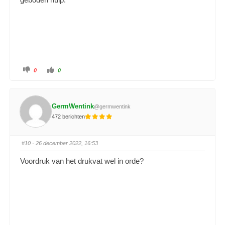
0
0
GermWentink
@germwentink
472 berichten
#10
· 26 december 2022, 16:53
Voordruk van het drukvat wel in orde?