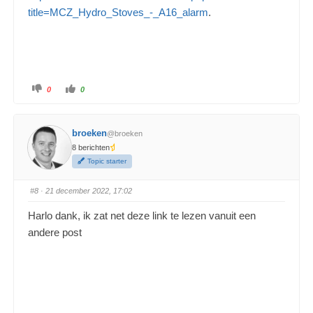
title=MCZ_Hydro_Stoves_-_A16_alarm
.
0
0
broeken
@broeken
8 berichten
Topic starter
#8
· 21 december 2022, 17:02
Harlo dank, ik zat net deze link te lezen vanuit een
andere post