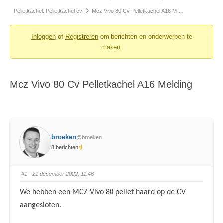
Pelletkachel: Pelletkachel cv
Mcz Vivo 80 Cv Pelletkachel A16 M …
Inloggen
of
Registreren
om berichten en onderwerpen te
maken.
Mcz Vivo 80 Cv Pelletkachel A16 Melding
broeken
@broeken
8 berichten
#1
· 21 december 2022, 11:46
We hebben een MCZ Vivo 80 pellet haard op de CV
aangesloten.