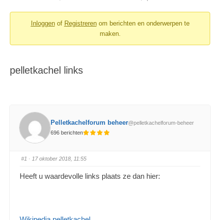
Inloggen
of
Registreren
om berichten en onderwerpen te
maken.
pelletkachel links
Pelletkachelforum beheer
@pelletkachelforum-beheer
696 berichten
#1
· 17 oktober 2018, 11:55
Heeft u waardevolle links plaats ze dan hier:
Wikipedia pelletkachel