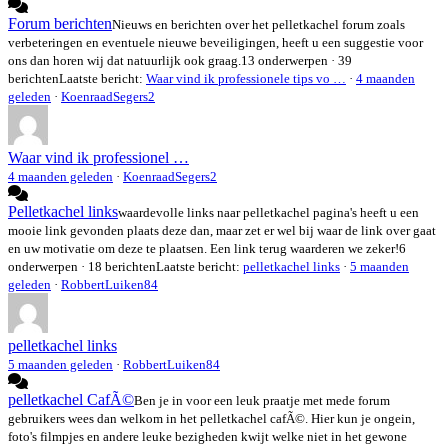
Forum berichten
Nieuws en berichten over het pelletkachel forum zoals
verbeteringen en eventuele nieuwe beveiligingen, heeft u een suggestie voor
ons dan horen wij dat natuurlijk ook graag.
13 onderwerpen · 39
berichten
Laatste bericht:
Waar vind ik professionele tips vo …
·
4 maanden
geleden
·
KoenraadSegers2
Waar vind ik professionel …
4 maanden geleden
·
KoenraadSegers2
Pelletkachel links
waardevolle links naar pelletkachel pagina's heeft u een
mooie link gevonden plaats deze dan, maar zet er wel bij waar de link over gaat
en uw motivatie om deze te plaatsen. Een link terug waarderen we zeker!
6
onderwerpen · 18 berichten
Laatste bericht:
pelletkachel links
·
5 maanden
geleden
·
RobbertLuiken84
pelletkachel links
5 maanden geleden
·
RobbertLuiken84
pelletkachel CafÃ©
Ben je in voor een leuk praatje met mede forum
gebruikers wees dan welkom in het pelletkachel cafÃ©. Hier kun je ongein,
foto's filmpjes en andere leuke bezigheden kwijt welke niet in het gewone