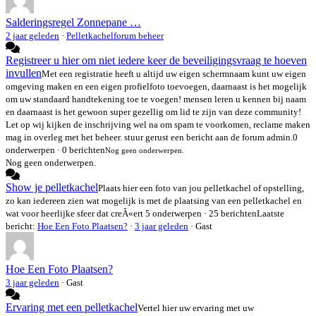
Salderingsregel Zonnepane …
2 jaar geleden
·
Pelletkachelforum beheer
Registreer u hier om niet iedere keer de beveiligingsvraag te hoeven
invullen
Met een registratie heeft u altijd uw eigen schermnaam kunt uw eigen
omgeving maken en een eigen profielfoto toevoegen, daarnaast is het mogelijk
om uw standaard handtekening toe te voegen! mensen leren u kennen bij naam
en daarnaast is het gewoon super gezellig om lid te zijn van deze community!
Let op wij kijken de inschrijving wel na om spam te voorkomen, reclame maken
mag in overleg met het beheer. stuur gerust een bericht aan de forum admin.
0
onderwerpen · 0 berichten
Nog geen onderwerpen.
Nog geen onderwerpen.
Show je pelletkachel
Plaats hier een foto van jou pelletkachel of opstelling,
zo kan iedereen zien wat mogelijk is met de plaatsing van een pelletkachel en
wat voor heerlijke sfeer dat creÃ«ert
5 onderwerpen · 25 berichten
Laatste
bericht:
Hoe Een Foto Plaatsen?
·
3 jaar geleden
· Gast
Hoe Een Foto Plaatsen?
3 jaar geleden
·
Gast
Ervaring met een pelletkachel
Vertel hier uw ervaring met uw