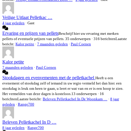
Veilige Uitlaat Pelletkac …
4 jaar geleden
·
Gast
Ervaring en prijzen van pellets
Beschrijf hier uw ervaring met merken
pellets of eventuele prijzen van pellets.
35 onderwerpen · 316 berichten
Laatste
bericht:
Kalor petite
·
7 maanden geleden
·
Paul Coenen
Kalor petite
7 maanden geleden
·
Paul Coenen
Stookdagen en evenvementen met de pelletkachel
Heeft u een
evenement of stookdag zelf of iemand in uw regio vermeld het dan hier. een
stookdag is leuk om heen te gaan, u leert er wat van en er is een hoop te zien.
Het vermelden van deze dagen is kosteloos.
13 onderwerpen · 16
berichten
Laatste bericht:
Beleven Pelletkachel In De Woonkam …
·
8 jaar
geleden
·
Range700
Beleven Pelletkachel In D …
8 jaar geleden
·
Range700