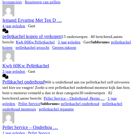
leveranciers
·
Keuringen van pellets
Iemand Ervaring Met Ten D …
4 jaar geleden
·
Gast
pelletkachel kopen of verkopen
15 onderwerpen · 40 berichten
Laatste
bericht:
Kwb 60Kw Pelletkachel
·
3 jaar geleden
· Gast
Subforums:
pelletkachel
kopen
·
pelletkachel gezocht
·
Groeps inkoop
Kwb 60Kw Pelletkachel
3 jaar geleden
·
Gast
Pelltkachel onderhoud
Wilt u onderhoud aan uw pelletkachel zelf uitvoeren
stel hier uw vragen! Zoekt u een pelletkachel onderhoud monteur kijk dan hier,
bent u monteur vermeld u dan in deze categorie
30 onderwerpen · 82
berichten
Laatste bericht:
Pellet Service – Onderhoud, Herste …
·
1 jaar
geleden
·
Pellet Service
Subforums:
pelletkachel onderhoud
·
pelletkachel
onderhoud monteurs
·
pelletkachel reparatie
Pellet Service – Onderhou …
1 jaar geleden
·
Pellet Service