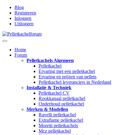
Blog
Registreren
Inloggen
Uitloggen
Home
Forum
Pelletkachels Algemeen
Pelletkachel
Ervaring met een pelletkachel
Ervaring en prijzen van pellets
Pelletkachel leveranciers in Nederland
Installatie & Techniek
Pelletkachel CV
Rookkanaal pelletkachel
Onderhoud pelletkachel
Merken & Modellen
Ravelli pelletkachel
Extraflame pelletkachel
Moretti pelletkachels
Mcz pelletkachel