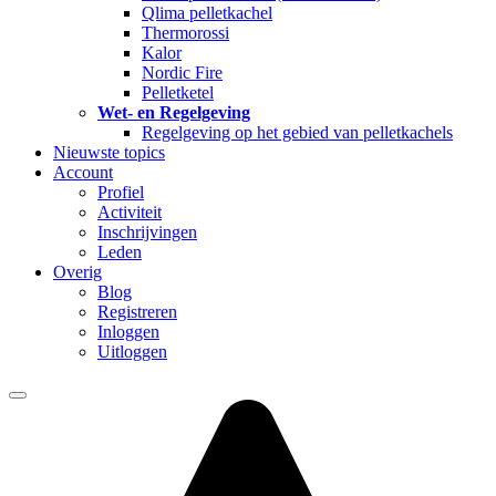
Qlima pelletkachel
Thermorossi
Kalor
Nordic Fire
Pelletketel
Wet- en Regelgeving
Regelgeving op het gebied van pelletkachels
Nieuwste topics
Account
Profiel
Activiteit
Inschrijvingen
Leden
Overig
Blog
Registreren
Inloggen
Uitloggen