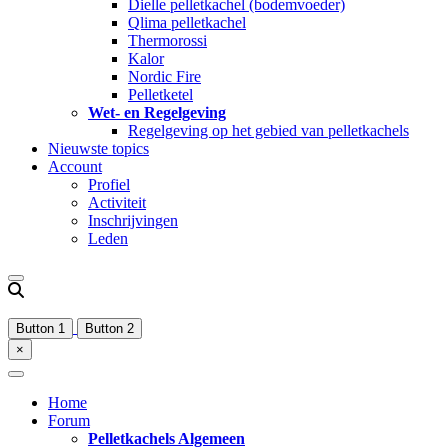
Dielle pelletkachel (bodemvoeder)
Qlima pelletkachel
Thermorossi
Kalor
Nordic Fire
Pelletketel
Wet- en Regelgeving
Regelgeving op het gebied van pelletkachels
Nieuwste topics
Account
Profiel
Activiteit
Inschrijvingen
Leden
Button 1
Button 2
×
Home
Forum
Pelletkachels Algemeen