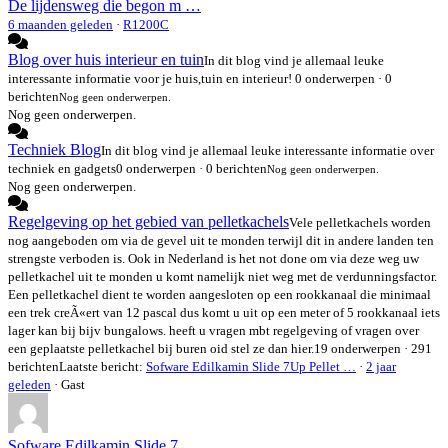
De lijdensweg die begon m …
6 maanden geleden
·
R1200C
Blog over huis interieur en tuin
In dit blog vind je allemaal leuke
interessante informatie voor je huis,tuin en interieur!
0 onderwerpen · 0
berichten
Nog geen onderwerpen.
Nog geen onderwerpen.
Techniek Blog
In dit blog vind je allemaal leuke interessante informatie over
techniek en gadgets
0 onderwerpen · 0 berichten
Nog geen onderwerpen.
Nog geen onderwerpen.
Regelgeving op het gebied van pelletkachels
Vele pelletkachels worden
nog aangeboden om via de gevel uit te monden terwijl dit in andere landen ten
strengste verboden is. Ook in Nederland is het not done om via deze weg uw
pelletkachel uit te monden u komt namelijk niet weg met de verdunningsfactor.
Een pelletkachel dient te worden aangesloten op een rookkanaal die minimaal
een trek creÃ«ert van 12 pascal dus komt u uit op een meter of 5 rookkanaal iets
lager kan bij bijv bungalows. heeft u vragen mbt regelgeving of vragen over
een geplaatste pelletkachel bij buren oid stel ze dan hier.
19 onderwerpen · 291
berichten
Laatste bericht:
Sofware Edilkamin Slide 7Up Pellet …
·
2 jaar
geleden
· Gast
Sofware Edilkamin Slide 7 …