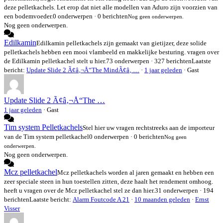
deze pelletkachels. Let erop dat niet alle modellen van Aduro zijn voorzien van
een bodemvoeder.
0 onderwerpen · 0 berichten
Nog geen onderwerpen.
Nog geen onderwerpen.
Edilkamin
Edilkamin pelletkachels zijn gemaakt van gietijzer, deze solide
pelletkachels hebben een mooi vlambeeld en makkelijke besturing. vragen over
de Edilkamin pelletkachel stelt u hier.
73 onderwerpen · 327 berichten
Laatste
bericht:
Update Slide 2 Ã¢â‚¬Å“The MindÃ¢â‚ …
·
1 jaar geleden
· Gast
Update Slide 2 Ã¢â‚¬Å“The …
1 jaar geleden
·
Gast
Tim system Pelletkachels
Stel hier uw vragen rechtstreeks aan de importeur
van de Tim system pelletkachel
0 onderwerpen · 0 berichten
Nog geen
onderwerpen.
Nog geen onderwerpen.
Mcz pelletkachel
Mcz pelletkachels worden al jaren gemaakt en hebben een
zeer speciale steen in hun toestellen zitten, deze haalt het rendement omhoog.
heeft u vragen over de Mcz pelletkachel stel ze dan hier.
31 onderwerpen · 194
berichten
Laatste bericht:
Alarm Foutcode A 21
·
10 maanden geleden
·
Ernst
Visser