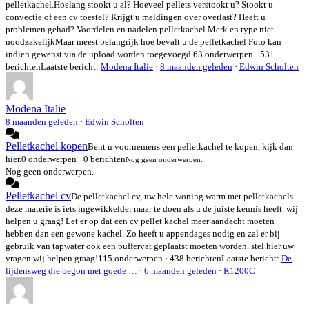
pelletkachel.Hoelang stookt u al? Hoeveel pellets verstookt u? Stookt u
convectie of een cv toestel? Krijgt u meldingen over overlast? Heeft u
problemen gehad? Voordelen en nadelen pelletkachel Merk en type niet
noodzakelijkMaar meest belangrijk hoe bevalt u de pelletkachel Foto kan
indien gewenst via de upload worden toegevoegd
63 onderwerpen · 531
berichten
Laatste bericht:
Modena Italie
·
8 maanden geleden
·
Edwin Scholten
Modena Italie
8 maanden geleden
·
Edwin Scholten
Pelletkachel kopen
Bent u voornemens een pelletkachel te kopen, kijk dan
hier.
0 onderwerpen · 0 berichten
Nog geen onderwerpen.
Nog geen onderwerpen.
Pelletkachel cv
De pelletkachel cv, uw hele woning warm met pelletkachels.
deze materie is iets ingewikkelder maar te doen als u de juiste kennis heeft. wij
helpen u graag! Let er op dat een cv pellet kachel meer aandacht moeten
hebben dan een gewone kachel. Zo heeft u appendages nodig en zal er bij
gebruik van tapwater ook een buffervat geplaatst moeten worden. stel hier uw
vragen wij helpen graag!
115 onderwerpen · 438 berichten
Laatste bericht:
De
lijdensweg die begon met goede …
·
6 maanden geleden
·
R1200C