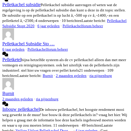
Pelletkachel subsidie
Pelletkachel subsidie aanvragen of weten wat de
regelgeving is op de pelletkachel subsidie dan kunt u deze in dit topic stellen.
De subsidie op een pelletkachel is op lucht â‚¬500 op cv â‚¬1400,- en een
pelletketel â‚¬2500,-
4 onderwerpen · 10 berichten
Laatste bericht:
Pelletkachel
Subsidie Stopt 2020
·
6 jaar geleden
·
Pelletkachelforum beheer
Pelletkachel Subsidie Sto …
6 jaar geleden
·
Pelletkachelforum beheer
Pelletketel
bijna hetzelfde systeem als de cv pelletkachel alleen dan met meer
vermogen en reinigingssystemen. ook het uiterlijk van de pelletketels zijn
industrieel. stel hier uw vragen over pellet ketels
21 onderwerpen · 109
berichten
Laatste bericht:
Burnit
·
2 maanden geleden
·
ria pijnenburg
Burnit
2 maanden geleden
·
ria pijnenburg
Inbouw pelletkachel
De inbouw pelletkachel, het hoogste rendement mooi
weg gewerkt in de muur! hoe bouw ik deze pelletkachels in? vraag het hier. Wij
helpen u graag met de informatie hoe deze kachels ingebouwd moeten worden
en waar u op zou moeten letten.
11 onderwerpen · 49 berichten
Laatste
bericht:
Veilige Uitlaat Pelletkachel Door …
·
4 jaar geleden
· Gast