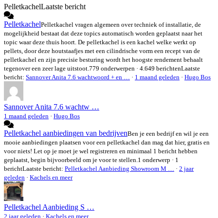
Pelletkachel
Laatste bericht
Pelletkachel
Pelletkachel vragen algemeen over techniek of installatie, de
mogelijkheid bestaat dat deze topics automatisch worden geplaatst naar het
topic waar deze thuis hoort. De pelletkachel is een kachel welke werkt op
pellets, door deze houtstaafjes met een cilindrische vorm een recept van de
pelletkachel en zijn precisie besturing wordt het hoogste rendement behaalt
tegenover een zeer lage uitstoot.
779 onderwerpen · 4.649 berichten
Laatste
bericht:
Sannover Anita 7.6 wachtwoord + en …
·
1 maand geleden
·
Hugo Bos
Sannover Anita 7.6 wachtw …
1 maand geleden
·
Hugo Bos
Pelletkachel aanbiedingen van bedrijven
Ben je een bedrijf en wil je een
mooie aanbiedingen plaatsen voor een pelletkachel dan mag dat hier, gratis en
voor niets! Let op je moet je wel registreren en minimaal 1 bericht hebben
geplaatst, begin bijvoorbeeld om je voor te stellen.
1 onderwerp · 1
bericht
Laatste bericht:
Pelletkachel Aanbieding Showroom M …
·
2 jaar
geleden
·
Kachels en meer
Pelletkachel Aanbieding S …
2 jaar geleden
·
Kachels en meer