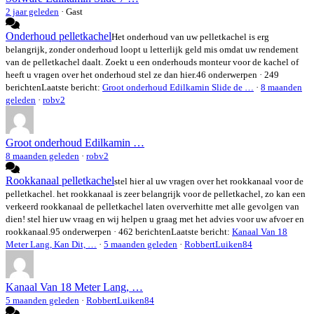
2 jaar geleden
·
Gast
Onderhoud pelletkachel
Het onderhoud van uw pelletkachel is erg
belangrijk, zonder onderhoud loopt u letterlijk geld mis omdat uw rendement
van de pelletkachel daalt. Zoekt u een onderhouds monteur voor de kachel of
heeft u vragen over het onderhoud stel ze dan hier.
46 onderwerpen · 249
berichten
Laatste bericht:
Groot onderhoud Edilkamin Slide de …
·
8 maanden
geleden
·
robv2
Groot onderhoud Edilkamin …
8 maanden geleden
·
robv2
Rookkanaal pelletkachel
stel hier al uw vragen over het rookkanaal voor de
pelletkachel. het rookkanaal is zeer belangrijk voor de pelletkachel, zo kan een
verkeerd rookkanaal de pelletkachel laten oververhitte met alle gevolgen van
dien! stel hier uw vraag en wij helpen u graag met het advies voor uw afvoer en
rookkanaal.
95 onderwerpen · 462 berichten
Laatste bericht:
Kanaal Van 18
Meter Lang, Kan Dit, …
·
5 maanden geleden
·
RobbertLuiken84
Kanaal Van 18 Meter Lang, …
5 maanden geleden
·
RobbertLuiken84