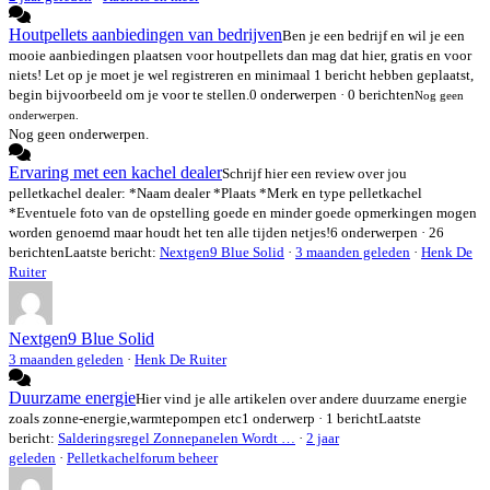
Houtpellets aanbiedingen van bedrijven
Ben je een bedrijf en wil je een
mooie aanbiedingen plaatsen voor houtpellets dan mag dat hier, gratis en voor
niets! Let op je moet je wel registreren en minimaal 1 bericht hebben geplaatst,
begin bijvoorbeeld om je voor te stellen.
0 onderwerpen · 0 berichten
Nog geen
onderwerpen.
Nog geen onderwerpen.
Ervaring met een kachel dealer
Schrijf hier een review over jou
pelletkachel dealer: *Naam dealer *Plaats *Merk en type pelletkachel
*Eventuele foto van de opstelling goede en minder goede opmerkingen mogen
worden genoemd maar houdt het ten alle tijden netjes!
6 onderwerpen · 26
berichten
Laatste bericht:
Nextgen9 Blue Solid
·
3 maanden geleden
·
Henk De
Ruiter
Nextgen9 Blue Solid
3 maanden geleden
·
Henk De Ruiter
Duurzame energie
Hier vind je alle artikelen over andere duurzame energie
zoals zonne-energie,warmtepompen etc
1 onderwerp · 1 bericht
Laatste
bericht:
Salderingsregel Zonnepanelen Wordt …
·
2 jaar
geleden
·
Pelletkachelforum beheer