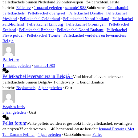
pelletkachels binnen Nederland.
29 onderwerpen · 54 berichten
Laatste
bericht:
Pallet cv
·
1 maand geleden
·
sammie1983
Subforums:
Groothandel
pelletkachels
·
Pelletkachel overijssel
·
Pelletkachel Drenthe
·
Pelletkachel
friesland
·
Pelletkachel Gelderland
·
Pelletkachel Noord-holland
·
Pelletkachel
zuid-holland
·
Pelletkachel Limburg
·
Pelletkachel Groningen
·
Pelletkachel
Zeeland
·
Pelletkachel Brabant
·
Pelletkachel Noord-Brabant
·
Pelletkachel
Flevo polder
·
Pelletkachel Twente
·
Pelletkachel verdelers en leveranciers
België
Pallet cv
1 maand geleden
·
sammie1983
Pelletkachel leveranciers in BelgiÃ«
Vind hier alle leveranciers van
pelletkachels binnen BelgiÃ«.
1 onderwerp · 1 bericht
Laatste
bericht:
Bspkachels
·
3 jaar geleden
· Gast
Bspkachels
3 jaar geleden
·
Gast
Pellet forum
Welke pellets worden er gestookt in de pelletkachel, ervaringen
en prijzen
35 onderwerpen · 140 berichten
Laatste bericht:
Iemand Ervaring Met
Ten Damme Pell …
·
4 jaar geleden
· Gast
Subforums:
Pellet