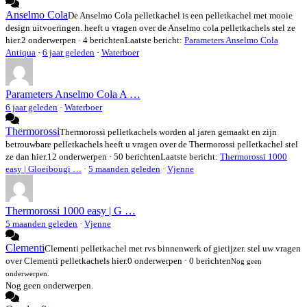
Anselmo Cola
De Anselmo Cola pelletkachel is een pelletkachel met mooie
design uitvoeringen. heeft u vragen over de Anselmo cola pelletkachels stel ze
hier.
2 onderwerpen · 4 berichten
Laatste bericht:
Parameters Anselmo Cola
Antiqua
·
6 jaar geleden
·
Waterboer
Parameters Anselmo Cola A …
6 jaar geleden
·
Waterboer
Thermorossi
Thermorossi pelletkachels worden al jaren gemaakt en zijn
betrouwbare pelletkachels heeft u vragen over de Thermorossi pelletkachel stel
ze dan hier.
12 onderwerpen · 50 berichten
Laatste bericht:
Thermorossi 1000
easy | Gloeibougi …
·
5 maanden geleden
·
Vjenne
Thermorossi 1000 easy | G …
5 maanden geleden
·
Vjenne
Clementi
Clementi pelletkachel met rvs binnenwerk of gietijzer. stel uw vragen
over Clementi pelletkachels hier.
0 onderwerpen · 0 berichten
Nog geen
onderwerpen.
Nog geen onderwerpen.