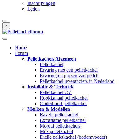
Inschrijvingen
Leden
×
Home
Forum
Pelletkachels Algemeen
Pelletkachel
Ervaring met een pelletkachel
Ervaring en prijzen van pellets
Pelletkachel leveranciers in Nederland
Installatie & Techniek
Pelletkachel CV
Rookkanaal pelletkachel
Onderhoud pelletkachel
Merken & Modellen
Ravelli pelletkachel
Extraflame pelletkachel
Moretti pelletkachels
Mcz pelletkachel
Dielle pelletkachel (bodemvoeder)