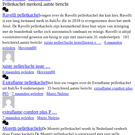
Pelletkachel merken
Laatste bericht
Ravelli pelletkachel
vragen over de Ravelli pelletkachel dat kan hier, Ravelli
is een lang bestaand merk in ItaliÃ« die in 2018 is overgenomen door het merk
Jotul. De Ravelli pelletkachels zijn kenmerkend door hun wijze van reiniging
met de branderbak welke zich automatisch omdraait en reinigt. Ravelli is altijd
vooruitstrevend geweest om bezig te zijn met innovatie.
31 onderwerpen · 101
berichten
Laatste bericht:
juiste pellet/lucht instellingen v …
·
6 maanden
geleden
·
Hovenm90
juiste pellet/lucht inste …
6 maanden geleden
·
Hovenm90
Extraflame pelletkachel
Stel hier uw vragen over de Extraflame pelletkachel
uit ItaliÃ«
9 onderwerpen · 35 berichten
Laatste bericht:
extraflame comfort plus
P85
·
7 maanden geleden
·
Mario Nulens
extraflame comfort plus P …
7 maanden geleden
·
Mario Nulens
Moretti pelletkachels
De Moretti pelletkachel wordt in Nederland verdeelt
door Euron kachels.De Moretti pelletkachel is uitgevoerd met zeer stille