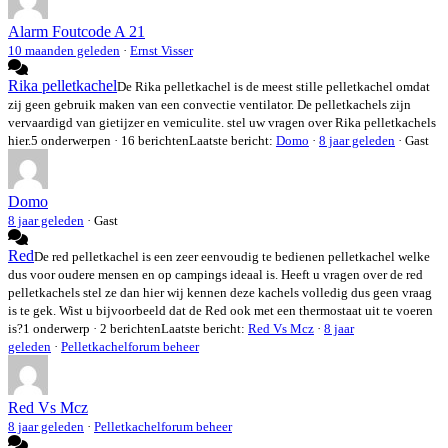
Alarm Foutcode A 21
10 maanden geleden
·
Ernst Visser
Rika pelletkachel
De Rika pelletkachel is de meest stille pelletkachel omdat
zij geen gebruik maken van een convectie ventilator. De pelletkachels zijn
vervaardigd van gietijzer en vemiculite. stel uw vragen over Rika pelletkachels
hier.
5 onderwerpen · 16 berichten
Laatste bericht:
Domo
·
8 jaar geleden
· Gast
Domo
8 jaar geleden
·
Gast
Red
De red pelletkachel is een zeer eenvoudig te bedienen pelletkachel welke
dus voor oudere mensen en op campings ideaal is. Heeft u vragen over de red
pelletkachels stel ze dan hier wij kennen deze kachels volledig dus geen vraag
is te gek. Wist u bijvoorbeeld dat de Red ook met een thermostaat uit te voeren
is?
1 onderwerp · 2 berichten
Laatste bericht:
Red Vs Mcz
·
8 jaar
geleden
·
Pelletkachelforum beheer
Red Vs Mcz
8 jaar geleden
·
Pelletkachelforum beheer