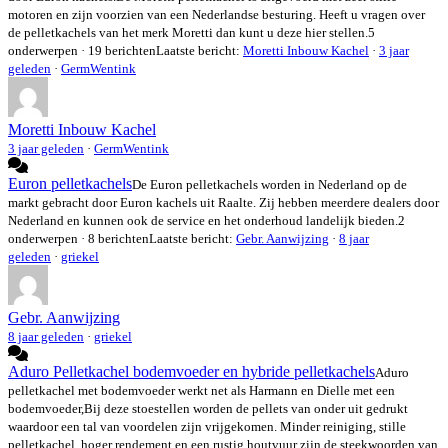
motoren en zijn voorzien van een Nederlandse besturing. Heeft u vragen over
de pelletkachels van het merk Moretti dan kunt u deze hier stellen.
5
onderwerpen · 19 berichten
Laatste bericht:
Moretti Inbouw Kachel
·
3 jaar
geleden
·
GermWentink
Moretti Inbouw Kachel
3 jaar geleden
·
GermWentink
Euron pelletkachels
De Euron pelletkachels worden in Nederland op de
markt gebracht door Euron kachels uit Raalte. Zij hebben meerdere dealers door
Nederland en kunnen ook de service en het onderhoud landelijk bieden.
2
onderwerpen · 8 berichten
Laatste bericht:
Gebr. Aanwijzing
·
8 jaar
geleden
·
griekel
Gebr. Aanwijzing
8 jaar geleden
·
griekel
Aduro Pelletkachel bodemvoeder en hybride pelletkachels
Aduro
pelletkachel met bodemvoeder werkt net als Harmann en Dielle met een
bodemvoeder,Bij deze stoestellen worden de pellets van onder uit gedrukt
waardoor een tal van voordelen zijn vrijgekomen. Minder reiniging, stille
pelletkachel, hoger rendement en een rustig houtvuur zijn de steekwoorden van