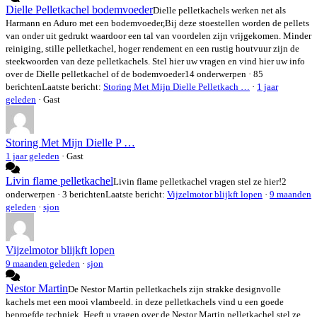
Dielle Pelletkachel bodemvoeder
Dielle pelletkachels werken net als
Harmann en Aduro met een bodemvoeder,Bij deze stoestellen worden de pellets
van onder uit gedrukt waardoor een tal van voordelen zijn vrijgekomen. Minder
reiniging, stille pelletkachel, hoger rendement en een rustig houtvuur zijn de
steekwoorden van deze pelletkachels. Stel hier uw vragen en vind hier uw info
over de Dielle pelletkachel of de bodemvoeder
14 onderwerpen · 85
berichten
Laatste bericht:
Storing Met Mijn Dielle Pelletkach …
·
1 jaar
geleden
· Gast
Storing Met Mijn Dielle P …
1 jaar geleden
·
Gast
Livin flame pelletkachel
Livin flame pelletkachel vragen stel ze hier!
2
onderwerpen · 3 berichten
Laatste bericht:
Vijzelmotor blijkft lopen
·
9 maanden
geleden
·
sjon
Vijzelmotor blijkft lopen
9 maanden geleden
·
sjon
Nestor Martin
De Nestor Martin pelletkachels zijn strakke designvolle
kachels met een mooi vlambeeld. in deze pelletkachels vind u een goede
beproefde techniek. Heeft u vragen over de Nestor Martin pelletkachel stel ze