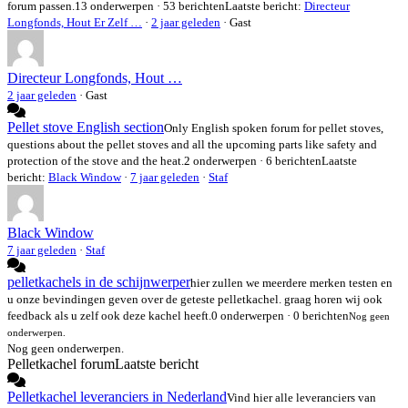
forum passen.
13 onderwerpen · 53 berichten
Laatste bericht:
Directeur
Longfonds, Hout Er Zelf …
·
2 jaar geleden
· Gast
Directeur Longfonds, Hout …
2 jaar geleden
·
Gast
Pellet stove English section
Only English spoken forum for pellet stoves,
questions about the pellet stoves and all the upcoming parts like safety and
protection of the stove and the heat.
2 onderwerpen · 6 berichten
Laatste
bericht:
Black Window
·
7 jaar geleden
·
Staf
Black Window
7 jaar geleden
·
Staf
pelletkachels in de schijnwerper
hier zullen we meerdere merken testen en
u onze bevindingen geven over de geteste pelletkachel. graag horen wij ook
feedback als u zelf ook deze kachel heeft.
0 onderwerpen · 0 berichten
Nog geen
onderwerpen.
Nog geen onderwerpen.
Pelletkachel forum
Laatste bericht
Pelletkachel leveranciers in Nederland
Vind hier alle leveranciers van