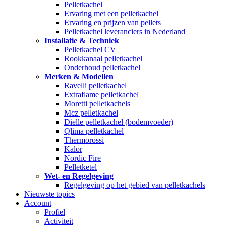
Pelletkachel
Ervaring met een pelletkachel
Ervaring en prijzen van pellets
Pelletkachel leveranciers in Nederland
Installatie & Techniek
Pelletkachel CV
Rookkanaal pelletkachel
Onderhoud pelletkachel
Merken & Modellen
Ravelli pelletkachel
Extraflame pelletkachel
Moretti pelletkachels
Mcz pelletkachel
Dielle pelletkachel (bodemvoeder)
Qlima pelletkachel
Thermorossi
Kalor
Nordic Fire
Pelletketel
Wet- en Regelgeving
Regelgeving op het gebied van pelletkachels
Nieuwste topics
Account
Profiel
Activiteit