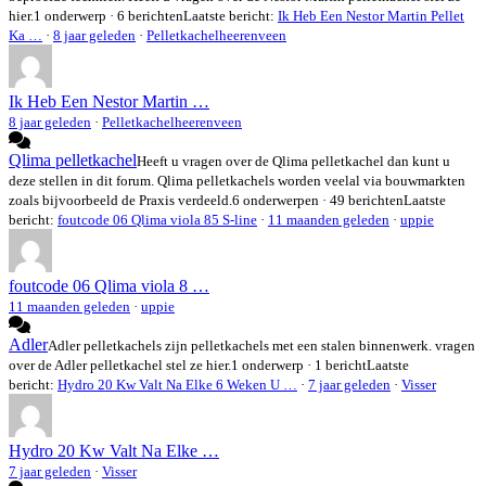
hier.
1 onderwerp · 6 berichten
Laatste bericht:
Ik Heb Een Nestor Martin Pellet
Ka …
·
8 jaar geleden
·
Pelletkachelheerenveen
Ik Heb Een Nestor Martin …
8 jaar geleden
·
Pelletkachelheerenveen
Qlima pelletkachel
Heeft u vragen over de Qlima pelletkachel dan kunt u
deze stellen in dit forum. Qlima pelletkachels worden veelal via bouwmarkten
zoals bijvoorbeeld de Praxis verdeeld.
6 onderwerpen · 49 berichten
Laatste
bericht:
foutcode 06 Qlima viola 85 S-line
·
11 maanden geleden
·
uppie
foutcode 06 Qlima viola 8 …
11 maanden geleden
·
uppie
Adler
Adler pelletkachels zijn pelletkachels met een stalen binnenwerk. vragen
over de Adler pelletkachel stel ze hier.
1 onderwerp · 1 bericht
Laatste
bericht:
Hydro 20 Kw Valt Na Elke 6 Weken U …
·
7 jaar geleden
·
Visser
Hydro 20 Kw Valt Na Elke …
7 jaar geleden
·
Visser