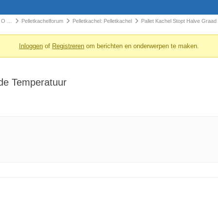
d O …
Pelletkachelforum
Pelletkachel: Pelletkachel
Pallet Kachel Stopt Halve Graa
Inloggen
of
Registreren
om berichten en onderwerpen te maken.
lde Temperatuur
.