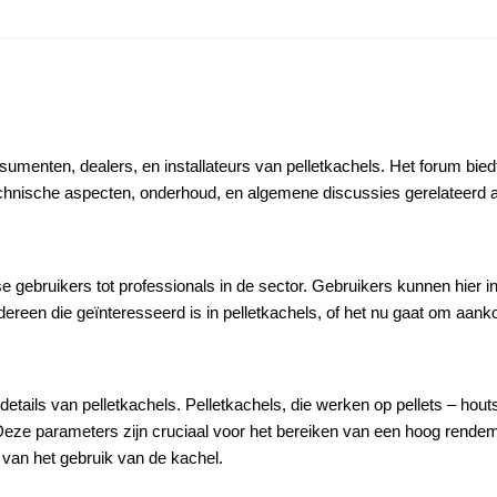
nsumenten, dealers, en installateurs van pelletkachels. Het forum bie
hnische aspecten, onderhoud, en algemene discussies gerelateerd aa
 gebruikers tot professionals in de sector. Gebruikers kunnen hier inf
reen die geïnteresseerd is in pelletkachels, of het nu gaat om aankoop
etails van pelletkachels. Pelletkachels, die werken op pellets – hout
ze parameters zijn cruciaal voor het bereiken van een hoog rendemen
 van het gebruik van de kachel.