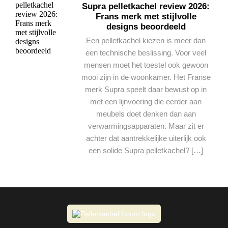
Supra pelletkachel review 2026:
Frans merk met stijlvolle
designs beoordeeld
Een pelletkachel kiezen is meer dan
een technische beslissing. Voor veel
mensen moet het toestel ook gewoon
mooi zijn in de woonkamer. Het Franse
merk Supra speelt daar bewust op in
met een lijnvoering die eerder aan
meubels doet denken dan aan
verwarmingsapparaten. Maar zit er
achter dat aantrekkelijke uiterlijk ook
een solide Supra pelletkachel? […]